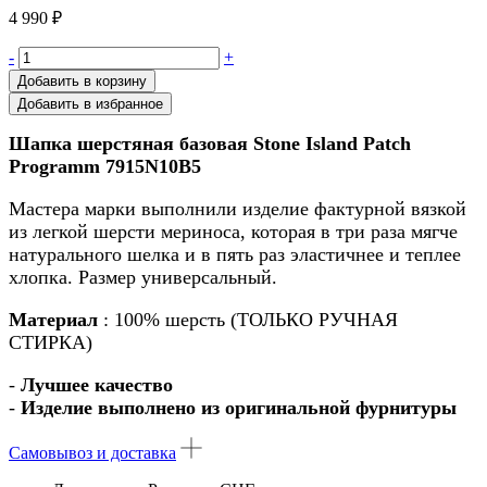
4 990
₽
Количество
-
+
товара
Добавить в корзину
Шапка
Добавить в избранное
из
шерсти
Шапка шерстяная базовая Stone Island Patch
Stone
Programm 7915N10B5
Island
голубая
Мастера марки выполнили изделие фактурной вязкой
N10B5
из легкой шерсти мериноса, которая в три раза мягче
натурального шелка и в пять раз эластичнее и теплее
хлопка. Размер универсальный.
Материал
: 100% шерсть (ТОЛЬКО РУЧНАЯ
СТИРКА)
-
Лучшее качество
-
Изделие выполнено из оригинальной фурнитуры
Самовывоз и доставка