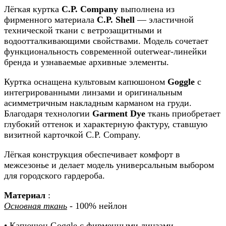
Лёгкая куртка
C.P. Company
выполнена из
фирменного материала
C.P. Shell
— эластичной
технической ткани с ветрозащитными и
водоотталкивающими свойствами. Модель сочетает
функциональность современной outerwear-линейки
бренда и узнаваемые архивные элементы.
Куртка оснащена культовым капюшоном
Goggle
с
интегрированными линзами и оригинальным
асимметричным накладным карманом на груди.
Благодаря технологии
Garment Dye
ткань приобретает
глубокий оттенок и характерную фактуру, ставшую
визитной карточкой C.P. Company.
Лёгкая конструкция обеспечивает комфорт в
межсезонье и делает модель универсальным выбором
для городского гардероба.
Материал
:
Основная ткань
- 100% нейлон
• Капюшон Goggle с фирменными линзами