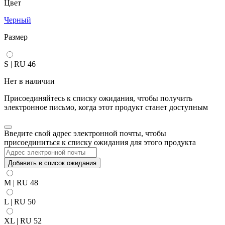
составляла
9
Цвет
12
000 ₽.
Черный
990 ₽.
Размер
S | RU 46
Нет в наличии
Присоединяйтесь к списку ожидания, чтобы получить
электронное письмо, когда этот продукт станет доступным
Закрыть
Введите свой адрес электронной почты, чтобы
уведомление
присоединиться к списку ожидания для этого продукта
Добавить в список ожидания
M | RU 48
L | RU 50
XL | RU 52