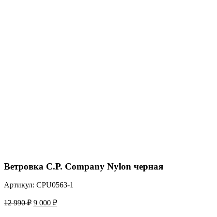
Ветровка C.P. Company Nylon черная
Артикул: CPU0563-1
Первоначальная
Текущая
12 990
₽
9 000
₽
цена
цена: