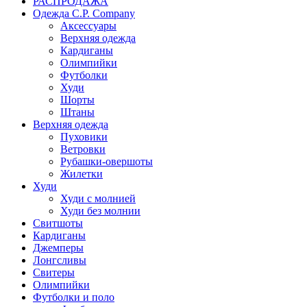
РАСПРОДАЖА
Одежда C.P. Сompany
Аксессуары
Верхняя одежда
Кардиганы
Олимпийки
Футболки
Худи
Шорты
Штаны
Верхняя одежда
Пуховики
Ветровки
Рубашки-овершоты
Жилетки
Худи
Худи с молнией
Худи без молнии
Свитшоты
Кардиганы
Джемперы
Лонгсливы
Свитеры
Олимпийки
Футболки и поло