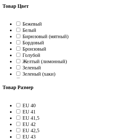
Товар Цвет
Бежевый
Белый
Бирюзовый (мятный)
Бордовый
Бронзовый
Голубой
Желтый (лимонный)
Зеленый
Зеленый (хаки)
Коралловый
Коричневый
Товар Размер
Красный
Лавандовый
Небесный
EU 40
Оливковый
EU 41
Оранжевый
EU 41,5
Розовый
EU 42
Салатовый
EU 42,5
Светло-розовый
EU 43