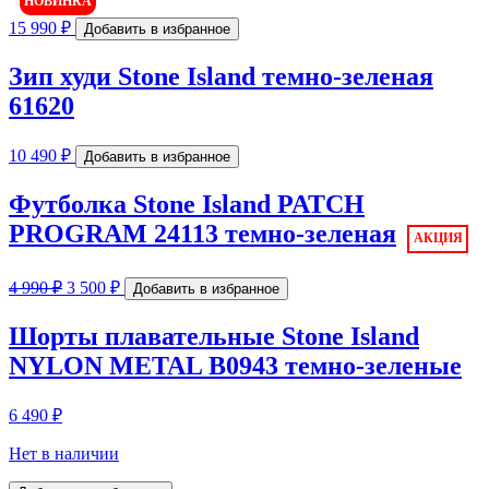
НОВИНКА
15 990
₽
Добавить в избранное
Зип худи Stone Island темно-зеленая
61620
10 490
₽
Добавить в избранное
Футболка Stone Island PATCH
PROGRAM 24113 темно-зеленая
Первоначальная
Текущая
4 990
₽
3 500
₽
Добавить в избранное
цена
цена:
составляла
3
Шорты плавательные Stone Island
4
500 ₽.
NYLON METAL B0943 темно-зеленые
990 ₽.
6 490
₽
Нет в наличии