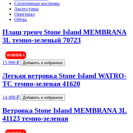
5000
Спортивные костюмы
10000
Аксессуары
15000
Оригинал
20000
Обувь
Показывать больше
Плащ тренч Stone Island MEMBRANA
3L темно-зеленый 70723
НОВИНКА
15 990
₽
Добавить в избранное
Легкая ветровка Stone Island WATRO-
TC темно-зеленая 41620
14 490
₽
Добавить в избранное
Ветровка Stone Island MEMBRANA 3L
41123 темно-зеленая