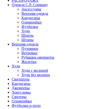
РАСПРОДАЖА
Одежда C.P. Сompany
Аксессуары
Верхняя одежда
Кардиганы
Олимпийки
Футболки
Худи
Шорты
Штаны
Верхняя одежда
Пуховики
Ветровки
Рубашки-овершоты
Жилетки
Худи
Худи с молнией
Худи без молнии
Свитшоты
Кардиганы
Джемперы
Лонгсливы
Свитеры
Олимпийки
Футболки и поло