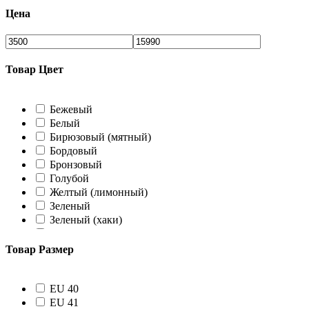
Цена
Товар Цвет
Бежевый
Белый
Бирюзовый (мятный)
Бордовый
Бронзовый
Голубой
Желтый (лимонный)
Зеленый
Зеленый (хаки)
Коралловый
Коричневый
Товар Размер
Красный
Лавандовый
Небесный
EU 40
Оливковый
EU 41