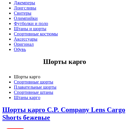
W 32 | RU 48
Джемперы
Лонгсливы
W 33 | RU 48
Свитеры
W 34 | RU 50
Олимпийки
W 36 | RU 52
Футболки и поло
W 38 | RU 54
Штаны и шорты
5000
Спортивные костюмы
10000
Аксессуары
15000
Оригинал
20000
Обувь
Показывать больше
Шорты карго
Шорты карго
Спортивные шорты
Плавательные шорты
Спортивные штаны
Штаны карго
Шорты карго C.P. Company Lens Cargo
Shorts бежевые