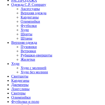
РАСПРОДАЖА
Одежда C.P. Сompany
Аксессуары
Верхняя одежда
Кардиганы
Олимпийки
Футболки
Худи
Шорты
Штаны
Верхняя одежда
Пуховики
Ветровки
Рубашки-овершоты
Жилетки
Худи
Худи с молнией
Худи без молнии
Свитшоты
Кардиганы
Джемперы
Лонгсливы
Свитеры
Олимпийки
Футболки и поло