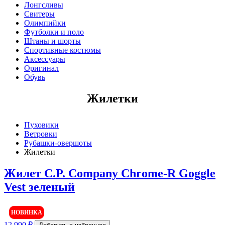
Лонгсливы
W 33 | RU 48
Свитеры
W 34 | RU 50
Олимпийки
W 36 | RU 52
Футболки и поло
W 38 | RU 54
Штаны и шорты
5000
Спортивные костюмы
10000
Аксессуары
15000
Оригинал
20000
Обувь
Показывать больше
Жилетки
Пуховики
Ветровки
Рубашки-овершоты
Жилетки
Жилет C.P. Company Chrome-R Goggle
Vest зеленый
НОВИНКА
12 990
₽