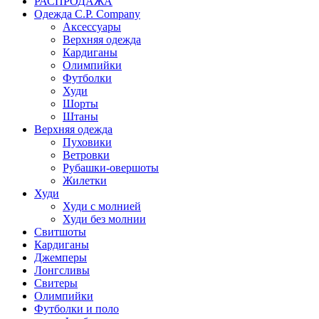
РАСПРОДАЖА
Одежда C.P. Сompany
Аксессуары
Верхняя одежда
Кардиганы
Олимпийки
Футболки
Худи
Шорты
Штаны
Верхняя одежда
Пуховики
Ветровки
Рубашки-овершоты
Жилетки
Худи
Худи с молнией
Худи без молнии
Свитшоты
Кардиганы
Джемперы
Лонгсливы
Свитеры
Олимпийки
Футболки и поло