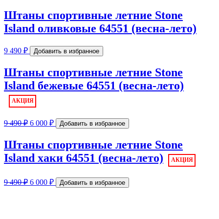
Штаны спортивные летние Stone
Island оливковые 64551 (весна-лето)
9 490
₽
Добавить в избранное
Штаны спортивные летние Stone
Island бежевые 64551 (весна-лето)
Первоначальная
Текущая
9 490
₽
6 000
₽
Добавить в избранное
цена
цена:
составляла
6
Штаны спортивные летние Stone
9
000 ₽.
Island хаки 64551 (весна-лето)
490 ₽.
Первоначальная
Текущая
9 490
₽
6 000
₽
Добавить в избранное
цена
цена:
составляла
6
9
000 ₽.
490 ₽.