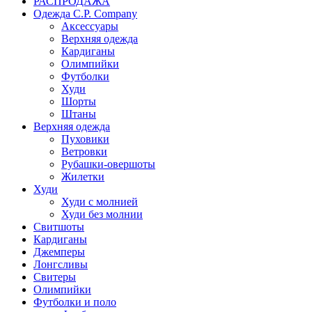
РАСПРОДАЖА
Одежда C.P. Сompany
Аксессуары
Верхняя одежда
Кардиганы
Олимпийки
Футболки
Худи
Шорты
Штаны
Верхняя одежда
Пуховики
Ветровки
Рубашки-овершоты
Жилетки
Худи
Худи с молнией
Худи без молнии
Свитшоты
Кардиганы
Джемперы
Лонгсливы
Свитеры
Олимпийки
Футболки и поло