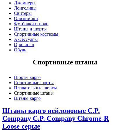
W 32 | RU 48
Джемперы
Лонгсливы
W 33 | RU 48
Свитеры
W 34 | RU 50
Олимпийки
W 36 | RU 52
Футболки и поло
W 38 | RU 54
Штаны и шорты
5000
Спортивные костюмы
10000
Аксессуары
15000
Оригинал
20000
Обувь
Показывать больше
Спортивные штаны
Шорты карго
Спортивные шорты
Плавательные шорты
Спортивные штаны
Штаны карго
Штаны карго нейлоновые C.P.
Company C.P. Company Chrome-R
Loose серые